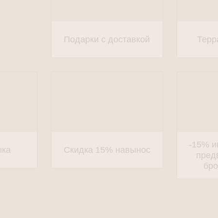
Подарки с доставкой
Терр
-15% и
ыка
Скидка 15% навынос
пред
бр