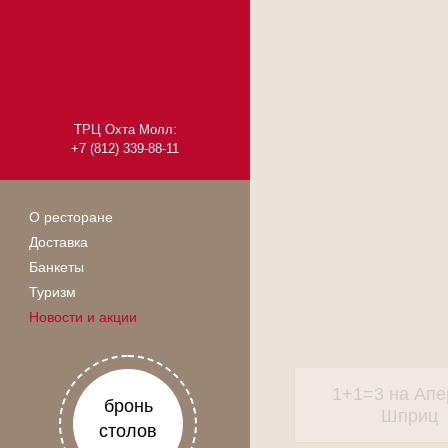
ТРЦ Охта Молл:
+7 (812) 339-88-11
О ресторане
Доставка
Банкеты
Туризм
Новости и акции
1+1=3 на Апе
бронь
Шприц
столов