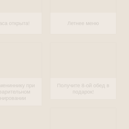
аса открыта!
Летнее меню
мениннику при
Получите 8-ой обед в
варительном
подарок!
онировании