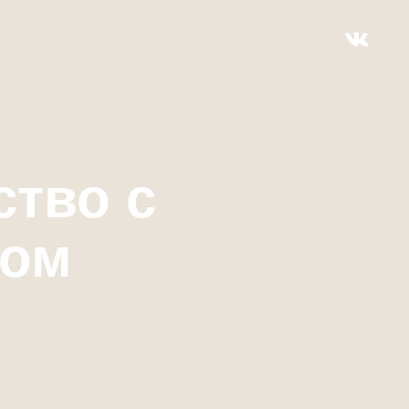
ство с
ном