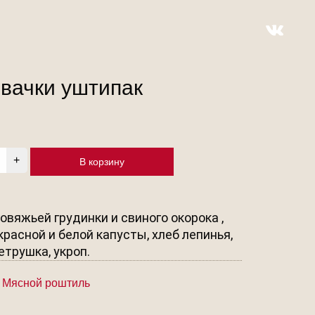
вачки уштипак
В корзину
овяжьей грудинки и свиного окорока ,
красной и белой капусты, хлеб лепинья,
етрушка, укроп.
:
Мясной роштиль