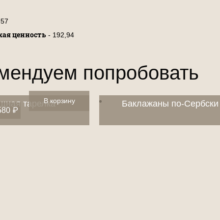
,57
кая ценность
- 192,94
мендуем попробовать
В корзину
щная тарелка
Баклажаны по-Сербски
580
₽