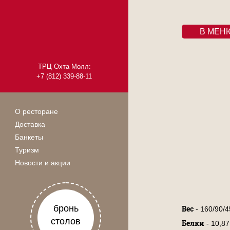
В МЕ
ТРЦ Охта Молл:
+7 (812) 339-88-11
О ресторане
Доставка
Банкеты
Туризм
Новости и акции
бронь
Вес
- 160/90/4
столов
Белки
- 10,87