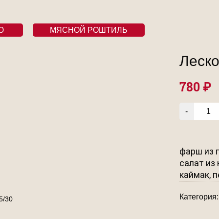
НЮ
МЯСНОЙ РОШТИЛЬ
Леско
780
₽
фарш из г
салат из 
каймак, п
Категория
5/30